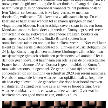
ontwapenende girl next door, die liever thuis rondhangt dan dat ze
naar fuiven gaat, is onherkenbaar wanneer ze het podium opstapt.
Een ‘kleine’ set bestaat niet. Elke keer verrast ze met haar
doorleefde, volle stem. Elke keer eist ze alle aandacht op. En elke
keer laat ze haar gitaar werken tot er snaren springen en haar
vingertoppen bloeden. Haar krachtige covers slaan in als een bom.
Mond-aan-mondreclame doet zijn werk en Emmy legt steeds meer
contacten in de muziekwereld, met andere artiesten, bookers en
managers. Zowel MNM als Studio Brussel spotten haar
onmiskenbare talent en nodigen haar telkens weer uit. Niet veel later
tekent ze haar eerste platencontract bij Universal Music Belgium. De
24-jarige Emmy mag dan een nuchtere Limburgse zijn, achter haar
meisjesachtige glimlach schuilt een perfectionist vol ambitie. Het is
dan ook geen toeval dat haar naam een ode is aan de onverzettelijke
Franse heldin Jeanne d’Arc. Corona is geen rotsblok op Emmy’s
muzikale parcours, integendeel. Ze gebruikt haar tijd om zich te
concentreren op songwriting en schrijft in 2020 een resem nummers.
Net als de muzikale iconen waar ze naar opkijkt, haalt ze inspiratie
uit haar eigen leven, uit de gedachten die door haar hoofd zweven
en stuiteren. Ze zingt over wie ze is en wie ze hoopt te zijn. Over
waar ze dankbaar voor is en waar ze mee worstelt. Over wat het
betekent om een goed mens te zijn, ondanks alles.