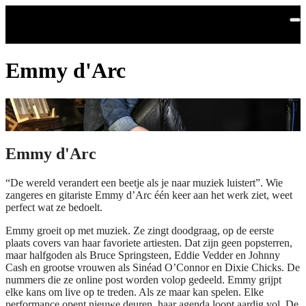
Skip to main content
Emmy d'Arc
Emmy d'Arc
“De wereld verandert een beetje als je naar muziek luistert”. Wie
zangeres en gitariste Emmy d’Arc één keer aan het werk ziet, weet
perfect wat ze bedoelt.
Emmy groeit op met muziek. Ze zingt doodgraag, op de eerste
plaats covers van haar favoriete artiesten. Dat zijn geen popsterren,
maar halfgoden als Bruce Springsteen, Eddie Vedder en Johnny
Cash en grootse vrouwen als Sinéad O’Connor en Dixie Chicks. De
nummers die ze online post worden volop gedeeld. Emmy grijpt
elke kans om live op te treden. Als ze maar kan spelen. Elke
performance opent nieuwe deuren, haar agenda loopt aardig vol. De