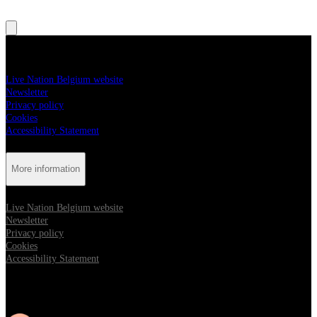
, Opens in new tab
More information
Live Nation Belgium website
Newsletter
Privacy policy
Cookies
Accessibility Statement
More information
Live Nation Belgium website
Newsletter
Privacy policy
Cookies
Accessibility Statement
Follow us: