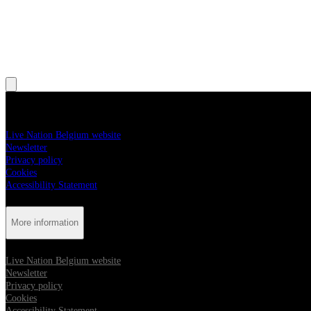
, Opens in new tab
, Opens in new tab
More information
Live Nation Belgium website
Newsletter
Privacy policy
Cookies
Accessibility Statement
More information
Live Nation Belgium website
Newsletter
Privacy policy
Cookies
Accessibility Statement