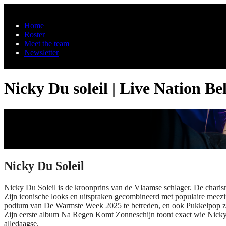
Skip to main content
Home
Roster
Meet the team
Newsletter
Nicky Du soleil | Live Nation B
Nicky Du Soleil
Nicky Du Soleil is de kroonprins van de Vlaamse schlager. De charis
Zijn iconische looks en uitspraken gecombineerd met populaire meez
podium van De Warmste Week 2025 te betreden, en ook Pukkelpop zett
Zijn eerste album Na Regen Komt Zonneschijn toont exact wie Nicky Du 
alledaagse.