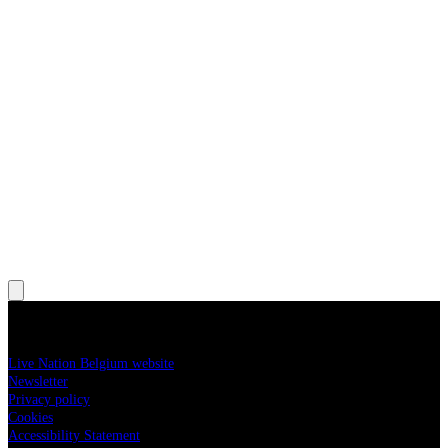
, Opens in new tab
More information
Live Nation Belgium website
Newsletter
Privacy policy
Cookies
Accessibility Statement