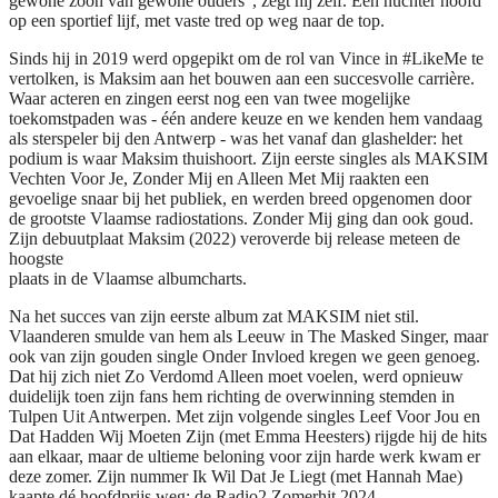
gewone zoon van gewone ouders”, zegt hij zelf. Een nuchter hoofd
op een sportief lijf, met vaste tred op weg naar de top.
Sinds hij in 2019 werd opgepikt om de rol van Vince in #LikeMe te
vertolken, is Maksim aan het bouwen aan een succesvolle carrière.
Waar acteren en zingen eerst nog een van twee mogelijke
toekomstpaden was - één andere keuze en we kenden hem vandaag
als sterspeler bij den Antwerp - was het vanaf dan glashelder: het
podium is waar Maksim thuishoort. Zijn eerste singles als MAKSIM
Vechten Voor Je, Zonder Mij en Alleen Met Mij raakten een
gevoelige snaar bij het publiek, en werden breed opgenomen door
de grootste Vlaamse radiostations. Zonder Mij ging dan ook goud.
Zijn debuutplaat Maksim (2022) veroverde bij release meteen de
hoogste
plaats in de Vlaamse albumcharts.
Na het succes van zijn eerste album zat MAKSIM niet stil.
Vlaanderen smulde van hem als Leeuw in The Masked Singer, maar
ook van zijn gouden single Onder Invloed kregen we geen genoeg.
Dat hij zich niet Zo Verdomd Alleen moet voelen, werd opnieuw
duidelijk toen zijn fans hem richting de overwinning stemden in
Tulpen Uit Antwerpen. Met zijn volgende singles Leef Voor Jou en
Dat Hadden Wij Moeten Zijn (met Emma Heesters) rijgde hij de hits
aan elkaar, maar de ultieme beloning voor zijn harde werk kwam er
deze zomer. Zijn nummer Ik Wil Dat Je Liegt (met Hannah Mae)
kaapte dé hoofdprijs weg: de Radio2 Zomerhit 2024.