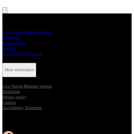
More information
Live Nation Belgium website
Newsletter
Privacy policy
Cookies
Accessibility Statement
More information
Live Nation Belgium website
Newsletter
Privacy policy
Cookies
Accessibility Statement
Follow us:
Opens in new tab