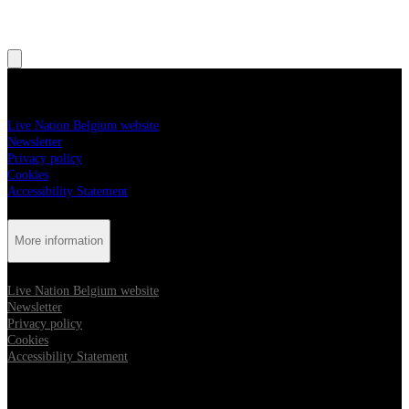
, Opens in new tab
, Opens in new tab
More information
Live Nation Belgium website
Newsletter
Privacy policy
Cookies
Accessibility Statement
More information
Live Nation Belgium website
Newsletter
Privacy policy
Cookies
Accessibility Statement
Follow us: