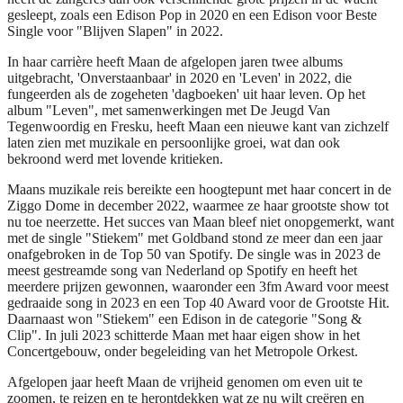
gesleept, zoals een Edison Pop in 2020 en een Edison voor Beste
Single voor "Blijven Slapen" in 2022.
In haar carrière heeft Maan de afgelopen jaren twee albums
uitgebracht, 'Onverstaanbaar' in 2020 en 'Leven' in 2022, die
fungeerden als de zogeheten 'dagboeken' uit haar leven. Op het
album "Leven", met samenwerkingen met De Jeugd Van
Tegenwoordig en Fresku, heeft Maan een nieuwe kant van zichzelf
laten zien met muzikale en persoonlijke groei, wat dan ook
bekroond werd met lovende kritieken.
Maans muzikale reis bereikte een hoogtepunt met haar concert in de
Ziggo Dome in december 2022, waarmee ze haar grootste show tot
nu toe neerzette. Het succes van Maan bleef niet onopgemerkt, want
met de single "Stiekem" met Goldband stond ze meer dan een jaar
onafgebroken in de Top 50 van Spotify. De single was in 2023 de
meest gestreamde song van Nederland op Spotify en heeft het
meerdere prijzen gewonnen, waaronder een 3fm Award voor meest
gedraaide song in 2023 en een Top 40 Award voor de Grootste Hit.
Daarnaast won "Stiekem" een Edison in de categorie "Song &
Clip". In juli 2023 schitterde Maan met haar eigen show in het
Concertgebouw, onder begeleiding van het Metropole Orkest.
Afgelopen jaar heeft Maan de vrijheid genomen om even uit te
zoomen, te reizen en te herontdekken wat ze nu wilt creëren en