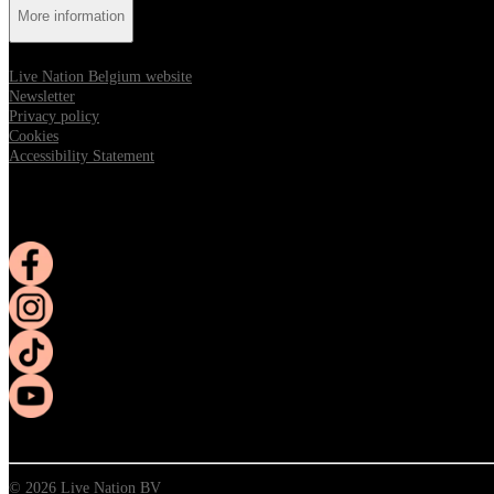
More information
Live Nation Belgium website
Newsletter
Privacy policy
Cookies
Accessibility Statement
Follow us:
Opens in new tab
Opens in new tab
Opens in new tab
Opens in new tab
© 2026 Live Nation BV