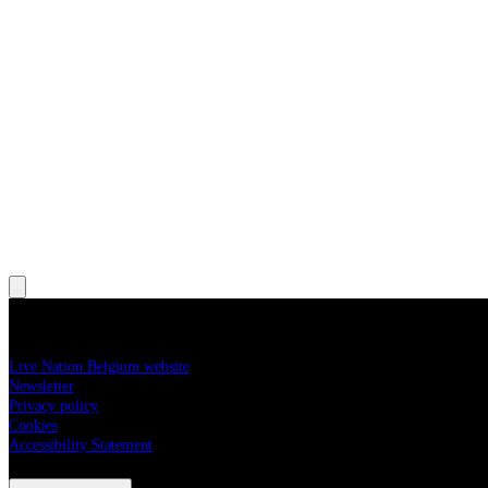
, Opens in new tab
, Opens in new tab
More information
Live Nation Belgium website
Newsletter
Privacy policy
Cookies
Accessibility Statement