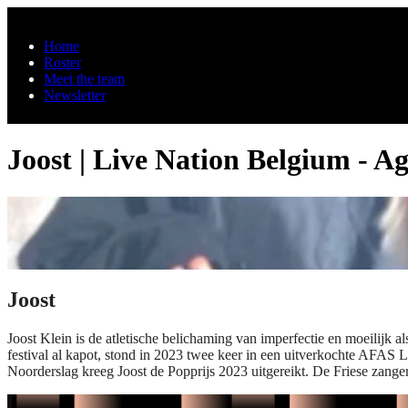
Skip to main content
Home
Roster
Meet the team
Newsletter
Joost | Live Nation Belgium - A
Joost
Joost Klein is de atletische belichaming van imperfectie en moeilijk a
festival al kapot, stond in 2023 twee keer in een uitverkochte AFAS
Noorderslag kreeg Joost de Popprijs 2023 uitgereikt. De Friese zanger, r