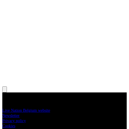
, Opens in new tab
, Opens in new tab
More information
Live Nation Belgium website
Newsletter
Privacy policy
Cookies