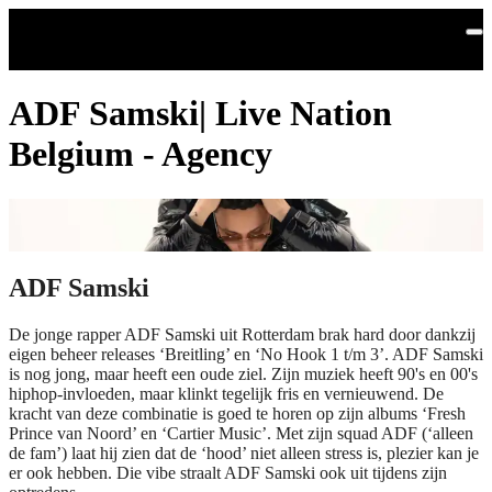
Skip to main content
ADF Samski| Live Nation
Belgium - Agency
ADF Samski
De jonge rapper ADF Samski uit Rotterdam brak hard door dankzij
eigen beheer releases ‘Breitling’ en ‘No Hook 1 t/m 3’. ADF Samski
is nog jong, maar heeft een oude ziel. Zijn muziek heeft 90's en 00's
hiphop-invloeden, maar klinkt tegelijk fris en vernieuwend. De
kracht van deze combinatie is goed te horen op zijn albums ‘Fresh
Prince van Noord’ en ‘Cartier Music’. Met zijn squad ADF (‘alleen
de fam’) laat hij zien dat de ‘hood’ niet alleen stress is, plezier kan je
er ook hebben. Die vibe straalt ADF Samski ook uit tijdens zijn