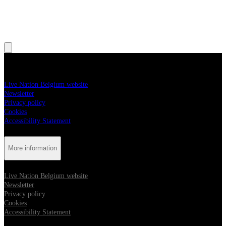
, Opens in new tab
, Opens in new tab
More information
Live Nation Belgium website
Newsletter
Privacy policy
Cookies
Accessibility Statement
More information
Live Nation Belgium website
Newsletter
Privacy policy
Cookies
Accessibility Statement